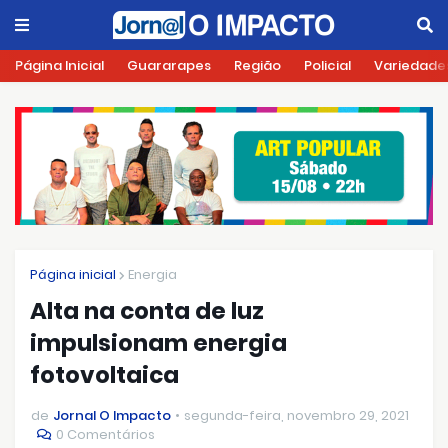
Página Inicial
Guararapes
Região
Policial
Variedade
Página inicial
Energia
Alta na conta de luz
impulsionam energia
fotovoltaica
de
Jornal O Impacto
segunda-feira, novembro 29, 2021
0 Comentários