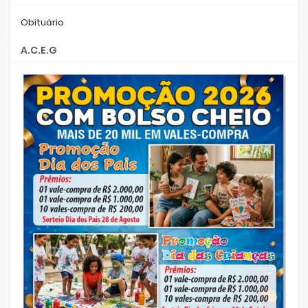
Obituário
A.C.E.G