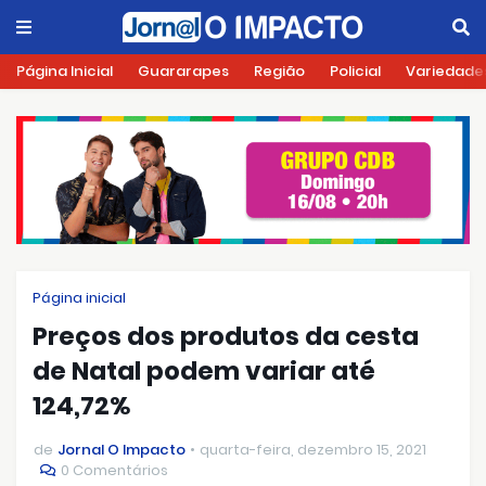
Página Inicial
Guararapes
Região
Policial
Variedade
Página inicial
Preços dos produtos da cesta
de Natal podem variar até
124,72%
de
Jornal O Impacto
quarta-feira, dezembro 15, 2021
0 Comentários