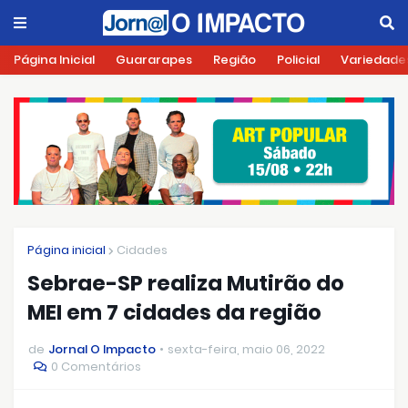
Página Inicial
Guararapes
Região
Policial
Variedade
Página inicial
Cidades
Sebrae-SP realiza Mutirão do
MEI em 7 cidades da região
de
Jornal O Impacto
sexta-feira, maio 06, 2022
0 Comentários