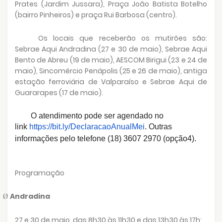
Prates (Jardim Jussara), Praça João Batista Botelho
(bairro Pinheiros) e praça Rui Barbosa (centro).
Os locais que receberão os mutirões são:
Sebrae Aqui Andradina (27 e 30 de maio), Sebrae Aqui
Bento de Abreu (19 de maio), AESCOM Birigui (23 e 24 de
maio), Sincomércio Penápolis (25 e 26 de maio), antiga
estação ferroviária de Valparaíso e Sebrae Aqui de
Guararapes (17 de maio).
O atendimento pode ser agendado no
link
https://bit.ly/
DeclaracaoAnualMei
. Outras
informações pelo telefone (18) 3607 2970 (opção4).
Programação
Andradina
Ø
27 e 30 de maio, das 8h30 às 11h30 e das 13h30 às 17h: