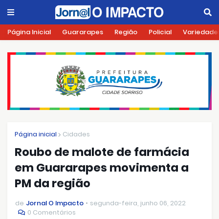
Página Inicial
Guararapes
Região
Policial
Variedade
Página inicial
Cidades
Roubo de malote de farmácia
em Guararapes movimenta a
PM da região
de
Jornal O Impacto
segunda-feira, junho 06, 2022
0 Comentários