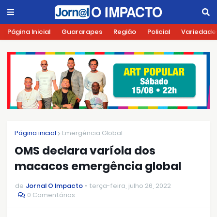
Página Inicial
Guararapes
Região
Policial
Variedade
Página inicial
Emergência Global
OMS declara varíola dos
macacos emergência global
de
Jornal O Impacto
terça-feira, julho 26, 2022
0 Comentários