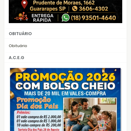
OBITUÁRIO
Obituário
A.C.E.G