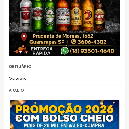
OBITUÁRIO
Obituário
A.C.E.G