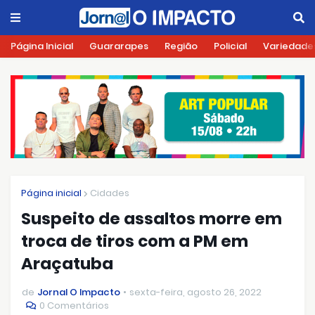
Página Inicial
Guararapes
Região
Policial
Variedade
Página inicial
Cidades
Suspeito de assaltos morre em
troca de tiros com a PM em
Araçatuba
de
Jornal O Impacto
sexta-feira, agosto 26, 2022
0 Comentários