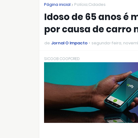
Página inicial
Polícia;Cidades
Idoso de 65 anos é m
por causa de carro 
de
Jornal O Impacto
segunda-feira, novemb
SICOOB COOPCRED