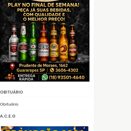
OBITUÁRIO
Obituário
A.C.E.G