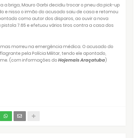
a briga, Mauro Garbi decidiu trocar o pneu da pick-up
ado e nisso o irmão do acusado saiu de casa e retomou
tado como autor dos disparos, ao ouvir a nova
stola 7.65 e efetuou vários tiros contra a casa dos
o, mas morreu na emergência médica. O acusado do
flagrante pela Polícia Militar, tendo ele apontado,
rime. (com informações do
Hojemais Araçatuba
)