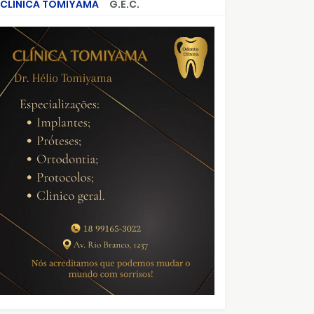
CLÍNICA TOMIYAMA
G.E.C.
CRIMES QUE ABALARAM O BRASIL