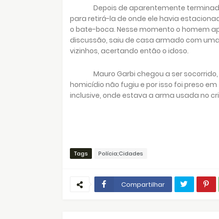
Depois de aparentemente terminada 
para retirá-la de onde ele havia estacion
o bate-boca. Nesse momento o homem apon
discussão, saiu de casa armado com uma pi
vizinhos, acertando então o idoso.
Mauro Garbi chegou a ser socorrid
homicídio não fugiu e por isso foi preso em 
inclusive, onde estava a arma usada no c
Tags
Polícia;Cidades
Compartilhar