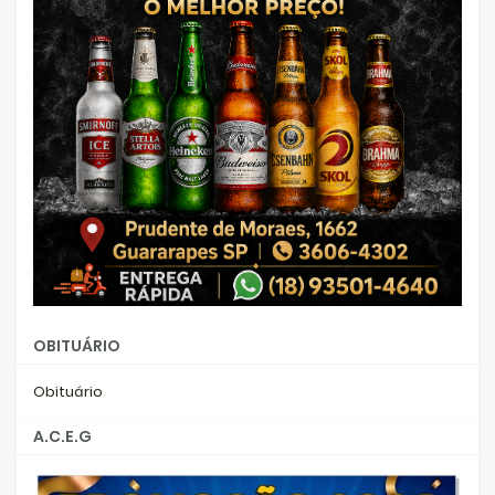
OBITUÁRIO
Obituário
A.C.E.G