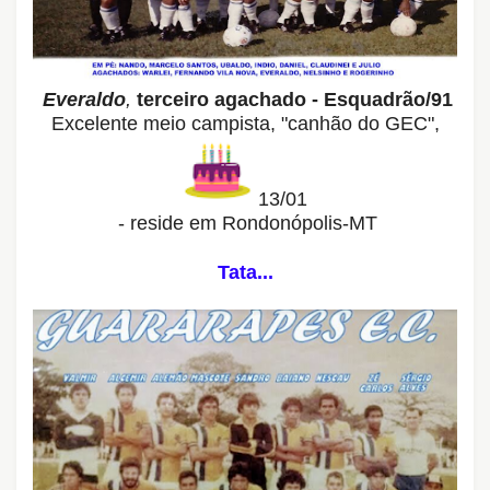
Everaldo
,
terceiro agachado - Esquadrão/91
Excelente meio campista,
"canhão do GEC",
13/01
- r
eside em Rondonópolis-MT
Tata...