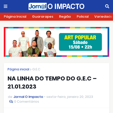
Página Inicial
Guararapes
Região
Policial
Variedade
Página inicial
G.E.C
NA LINHA DO TEMPO DO G.E.C –
21.01.2023
de
Jornal O Impacto
sexta-feira, janeiro 20, 2023
0 Comentários