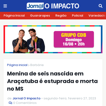
Página Inicial
Guararapes
Região
Policial
Variedade
Página inicial
Barbárie
Menina de seis nascida em
Araçatuba é estuprada e morta
no MS
de
Jornal O Impacto
segunda-feira, fevereiro 27, 2023
0 Comentários