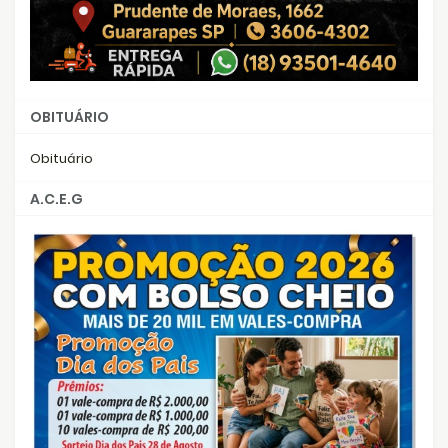
OBITUÁRIO
Obituário
A.C.E.G