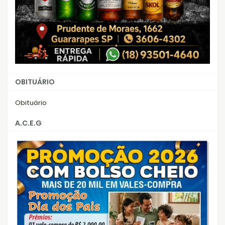
OBITUÁRIO
Obituário
A.C.E.G