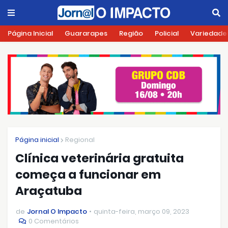
Página Inicial
Guararapes
Região
Policial
Variedade
Página inicial
Regional
Clínica veterinária gratuita
começa a funcionar em
Araçatuba
de
Jornal O Impacto
quinta-feira, março 09, 2023
0 Comentários