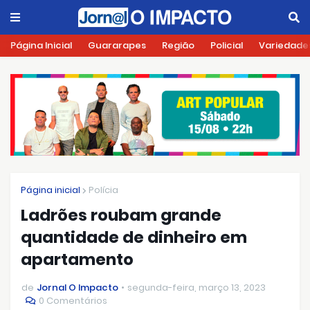
Página Inicial
Guararapes
Região
Policial
Variedade
Página inicial
Polícia
Ladrões roubam grande
quantidade de dinheiro em
apartamento
de
Jornal O Impacto
segunda-feira, março 13, 2023
0 Comentários