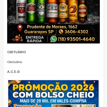
OBITUÁRIO
Obituário
A.C.E.G