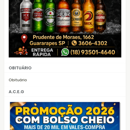
OBITUÁRIO
Obituário
A.C.E.G