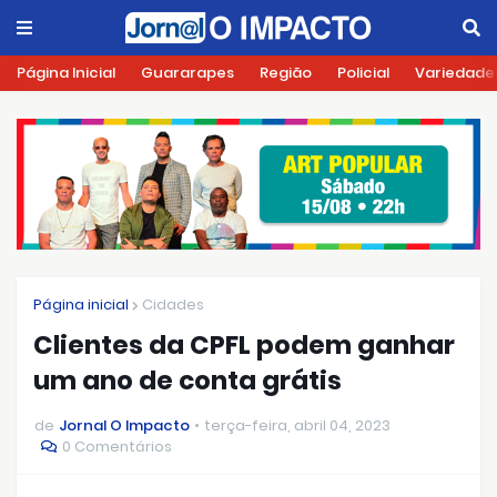
Página Inicial
Guararapes
Região
Policial
Variedade
Página inicial
Cidades
Clientes da CPFL podem ganhar
um ano de conta grátis
de
Jornal O Impacto
terça-feira, abril 04, 2023
0 Comentários