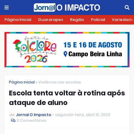
Página Inicial
Guararapes
Região
Policial
Variedade
Página inicial
Violência nas escolas
Escola tenta voltar à rotina após
ataque de aluno
de
Jornal O Impacto
segunda-feira, abril 10, 2023
0 Comentários