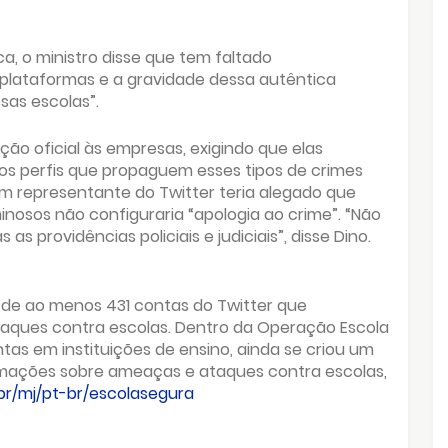
, o ministro disse que tem faltado
 plataformas e a gravidade dessa autêntica
sas escolas”.
ção oficial às empresas, exigindo que elas
s perfis que propaguem esses tipos de crimes
 um representante do Twitter teria alegado que
nosos não configuraria “apologia ao crime”. “Não
s providências policiais e judiciais”, disse Dino.
o de ao menos 431 contas do Twitter que
taques contra escolas. Dentro da Operação Escola
ntas em instituições de ensino, ainda se criou um
rmações sobre ameaças e ataques contra escolas,
r/mj/pt-br/escolasegura