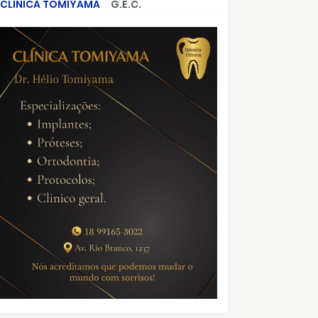
CLÍNICA TOMIYAMA
G.E.C.
CRIMES QUE ABALARAM O BRASIL