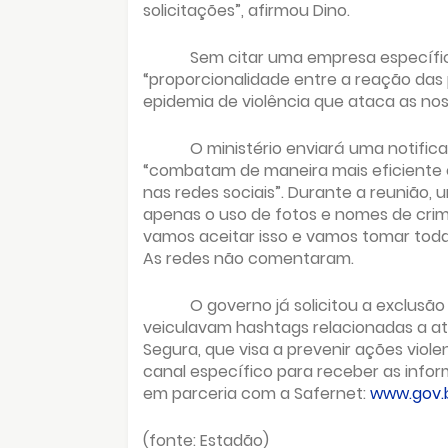
solicitações”, afirmou Dino.
Sem citar uma empresa específica
“proporcionalidade entre a reação das
epidemia de violência que ataca as nos
O ministério enviará uma notifica
“combatam de maneira mais eficiente o
nas redes sociais”. Durante a reunião,
apenas o uso de fotos e nomes de crimi
vamos aceitar isso e vamos tomar todas a
As redes não comentaram.
O governo já solicitou a exclusã
veiculavam hashtags relacionadas a a
Segura, que visa a prevenir ações viole
canal específico para receber as info
em parceria com a Safernet:
www.gov.b
(fonte: Estadão)