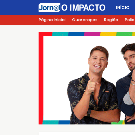
INÍCIO
Página Inicial
Guararapes
Região
Polic