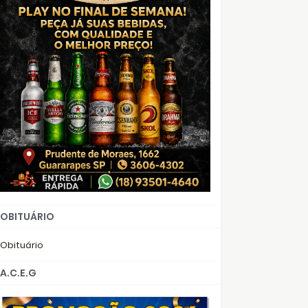
OBITUÁRIO
Obituário
A.C.E.G