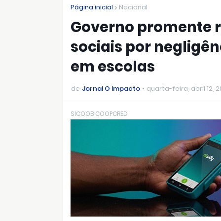
Página inicial
Nacional
Governo promente r
sociais por negligê
em escolas
de
Jornal O Impacto
quarta-feira, abril 12, 
SICOOB COOPCRED