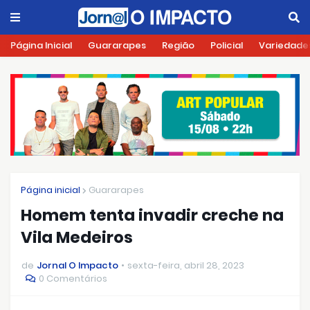
Página Inicial
Guararapes
Região
Policial
Variedade
Página inicial
Guararapes
Homem tenta invadir creche na
Vila Medeiros
de
Jornal O Impacto
sexta-feira, abril 28, 2023
0 Comentários