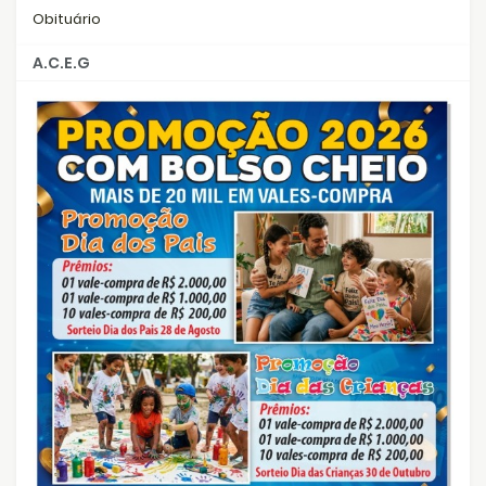
Obituário
A.C.E.G