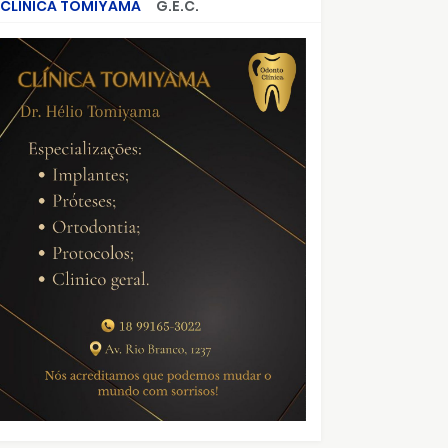
CLÍNICA TOMIYAMA
G.E.C.
CRIMES QUE ABALARAM O BRASIL