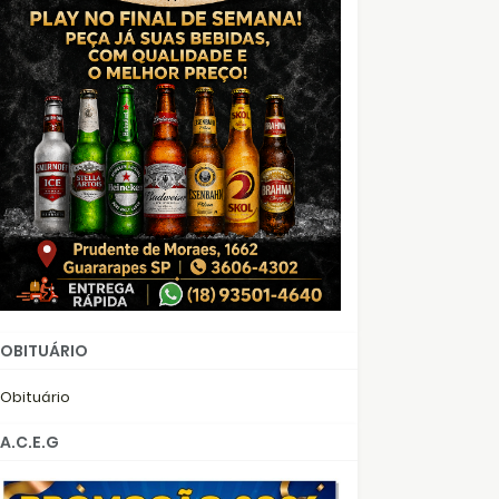
OBITUÁRIO
Obituário
A.C.E.G