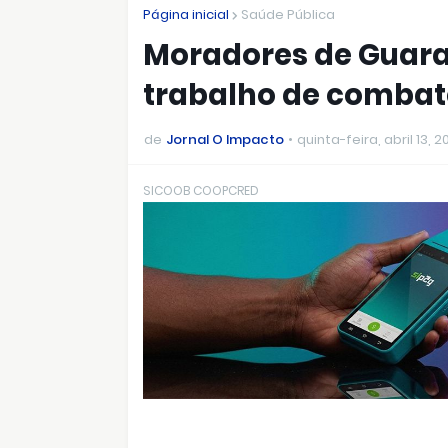
Página inicial
Saúde Pública
Moradores de Guara
trabalho de combat
de
Jornal O Impacto
quinta-feira, abril 13, 2
SICOOB COOPCRED