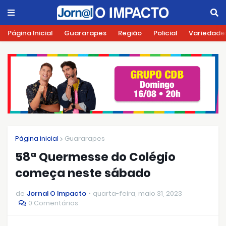
Página Inicial
Guararapes
Região
Policial
Variedade
Página inicial
Guararapes
58ª Quermesse do Colégio
começa neste sábado
de
Jornal O Impacto
quarta-feira, maio 31, 2023
0 Comentários