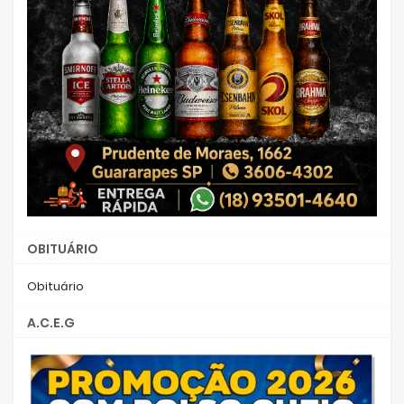
OBITUÁRIO
Obituário
A.C.E.G