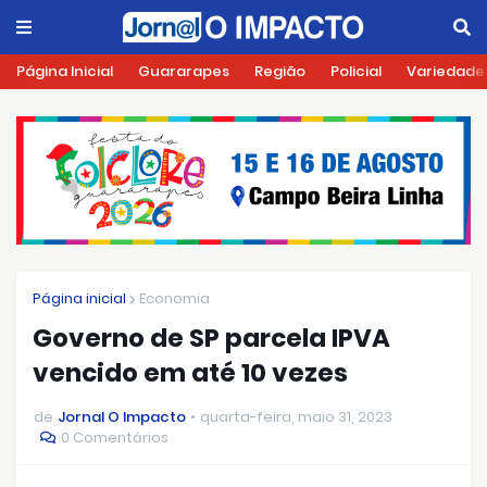
Página Inicial
Guararapes
Região
Policial
Variedade
Página inicial
Economia
Governo de SP parcela IPVA
vencido em até 10 vezes
de
Jornal O Impacto
quarta-feira, maio 31, 2023
0 Comentários