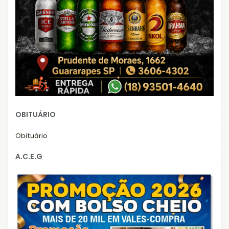
OBITUÁRIO
Obituário
A.C.E.G