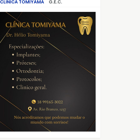
CLÍNICA TOMIYAMA
G.E.C.
CRIMES QUE ABALARAM O BRASIL