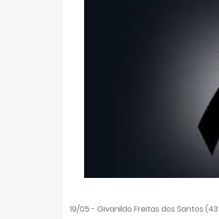
19/05 - Givanildo Freitas dos Santos (43