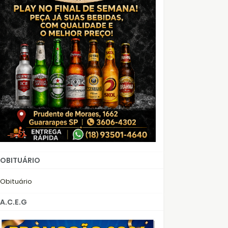
OBITUÁRIO
Obituário
A.C.E.G