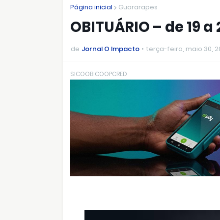
Página inicial
Guararapes
OBITUÁRIO – de 19 a
de
Jornal O Impacto
terça-feira, maio 30, 
SICOOB COOPCRED