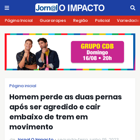
Página Inicial
Guararapes
Região
Policial
Variedade
Página inicial
Homem perde as duas pernas
após ser agredido e cair
embaixo de trem em
movimento
de
Jornal O Impacto
segunda-feira, junho 05, 2023