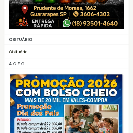
OBITUÁRIO
Obituário
A.C.E.G