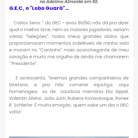
no Adelmo Almeida em 92.
G.E.C, o "Lobo Guará"...
Carlos Seno: “ do GEC - anos 80/90, não dá pra dizer
qual o melhor time, nem os maiores jogadores, seriam
varias “Seleções”, todos meus grandes idolos que
proporcionaram momentos indeléveis de minha vida
e moram no “Cantinho” mais aconchegante de meu
coração e muito me orgulho de ainda me chamarem
“ Presidente”.
E acrescento, “tivemos grandes companheiros de
Diretoria, e pra não cometer injustiça, aqui
homenageio os de saudosa memória: Eloi Sippel,
Valentin Silvino, João Justi, Rubens Kovacevique, Roneir
R. Schleifer. É muita emoção, quem sabe um dia o GEC
volta“.