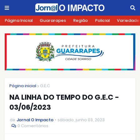
Página Inicial
Guararapes
Região
Policial
Variedade
Página inicial
G.E.C
NA LINHA DO TEMPO DO G.E.C -
03/06/2023
de
Jornal O Impacto
sábado, junho 03, 2023
0 Comentários