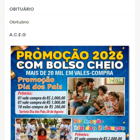
OBITUÁRIO
Obituário
A.C.E.G