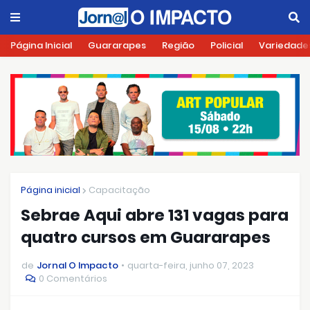
Página Inicial
Guararapes
Região
Policial
Variedade
Página inicial
Capacitação
Sebrae Aqui abre 131 vagas para
quatro cursos em Guararapes
de
Jornal O Impacto
quarta-feira, junho 07, 2023
0 Comentários