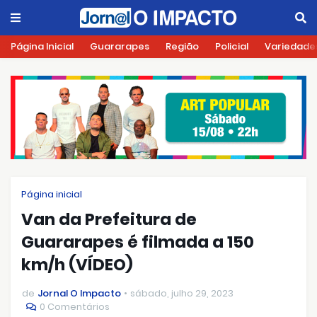
Página Inicial
Guararapes
Região
Policial
Variedade
Página inicial
Van da Prefeitura de
Guararapes é filmada a 150
km/h (VÍDEO)
de
Jornal O Impacto
sábado, julho 29, 2023
0 Comentários