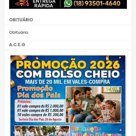
OBITUÁRIO
Obituário
A.C.E.G