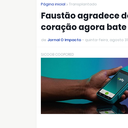
Página inicial
Transplantado
Faustão agradece do
coração agora bate 
de
Jornal O Impacto
quinta-feira, agosto 31
SICOOB COOPCRED