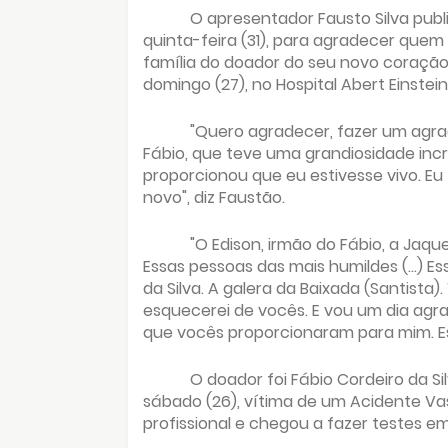
O apresentador Fausto Silva publ
quinta-feira (31), para agradecer quem
família do doador do seu novo coração
domingo (27), no Hospital Abert Einstei
"Quero agradecer, fazer um agrad
Fábio, que teve uma grandiosidade inc
proporcionou que eu estivesse vivo. E
novo", diz Faustão.
"O Edison, irmão do Fábio, a Jaqu
Essas pessoas das mais humildes (...) E
da Silva. A galera da Baixada (Santista).
esquecerei de vocês. E vou um dia agr
que vocês proporcionaram para mim. E
O doador foi Fábio Cordeiro da S
sábado (26), vítima de um Acidente Vas
profissional e chegou a fazer testes e