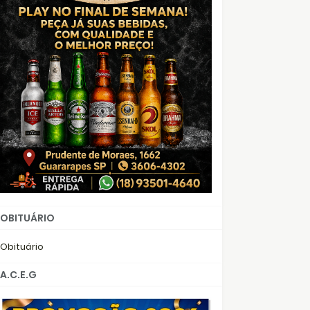
OBITUÁRIO
Obituário
A.C.E.G