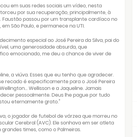
icou em suas redes sociais um vídeo, nesta
 torceu por sua recuperação, principalmente, à
. Faustão passou por um transplante cardíaco no
n, em São Paulo, e permanece na UTI.
ecimento especial ao José Pereira da Silva, pai do
rível, uma generosidade absurda, que
u fico emocionado, me deu a chance de viver de
eline, a viúva. Esses que eu tenho que agradecer.
sse recado é especificamente para o José Pereira
 Wellington... Wellisson e a Jaqueline. Jamais
adecer pessoalmente. Deus lhe pague por tudo
stou eternamente grato."
ilva, o jogador de futebol de várzea que morreu no
cular Cerebral (AVC). Ele sonhava em ser atleta
m grandes times, como o Palmeiras.