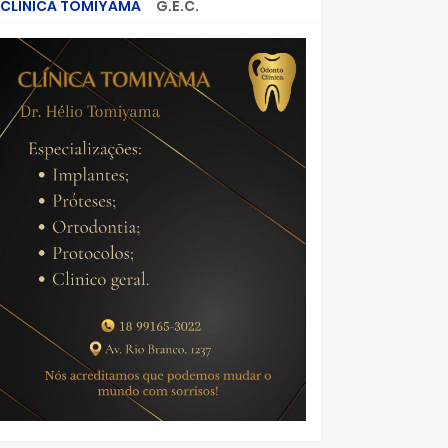
CLÍNICA TOMIYAMA
G.E.C.
CRIMES QUE ABALARAM O BRASIL