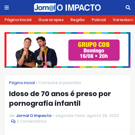
Página Inicial
Guararapes
Região
Policial
Variedade
Página inicial
Combate à pedofilia
Idoso de 70 anos é preso por
pornografia infantil
de
Jornal O Impacto
segunda-feira, agosto 28, 2023
0 Comentários