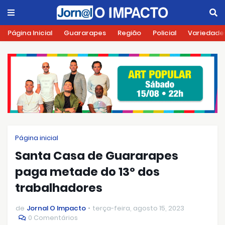
Página Inicial
Guararapes
Região
Policial
Variedade
Página inicial
Santa Casa de Guararapes
paga metade do 13º dos
trabalhadores
de
Jornal O Impacto
terça-feira, agosto 15, 2023
0 Comentários