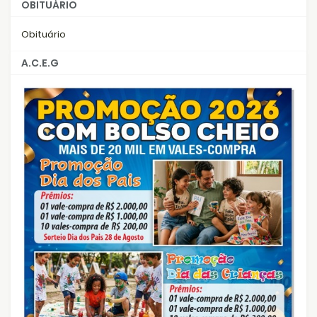
OBITUÁRIO
Obituário
A.C.E.G