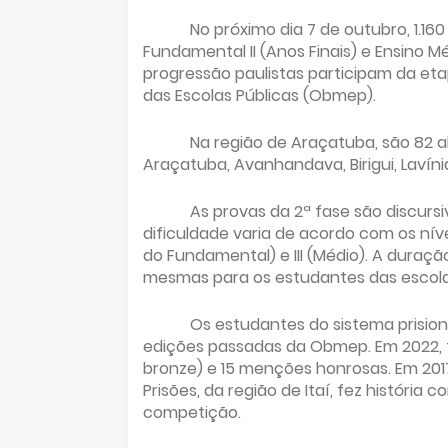
No próximo dia 7 de outubro, 1.1
Fundamental II (Anos Finais) e Ensino M
progressão paulistas participam da eta
das Escolas Públicas (Obmep).
Na região de Araçatuba, são 82 a
Araçatuba, Avanhandava, Birigui, Lavíni
As provas da 2ª fase são discurs
dificuldade varia de acordo com os nívei
do Fundamental) e III (Médio). A duraçã
mesmas para os estudantes das escolas
Os estudantes do sistema prision
edições passadas da Obmep. Em 2022, 
bronze) e 15 menções honrosas. Em 20
Prisões, da região de Itaí, fez históri
competição.