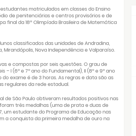
60 estudantes matriculados em classes do Ensino
édio de penitenciárias e centros provisórios e de
pa final da 18ª Olimpíada Brasileira de Matemática
lunos classificados das unidades de Andradina,
a, Mirandópolis, Nova Independência e Valparaíso.
ivas e compostas por seis questões. O grau de
s – I (6º e 7º ano do Fundamental), II (8º e 9º ano
o do exame é de 3 horas. As regras e data são as
 regulares da rede estadual.
al de São Paulo obtiveram resultados positivos nas
foram três medalhas (uma de prata e duas de
17, um estudante do Programa de Educação nas
a com a conquista da primeira medalha de ouro na