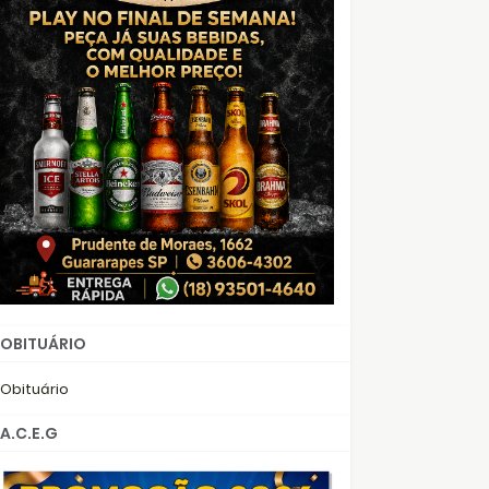
OBITUÁRIO
Obituário
A.C.E.G