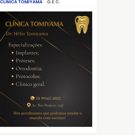
CLÍNICA TOMIYAMA
G.E.C.
CRIMES QUE ABALARAM O BRASIL