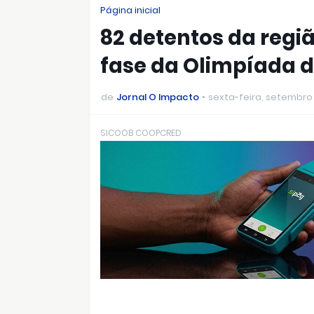
Página inicial
82 detentos da regi
fase da Olimpíada 
de
Jornal O Impacto
sexta-feira, setembro 
SICOOB COOPCRED