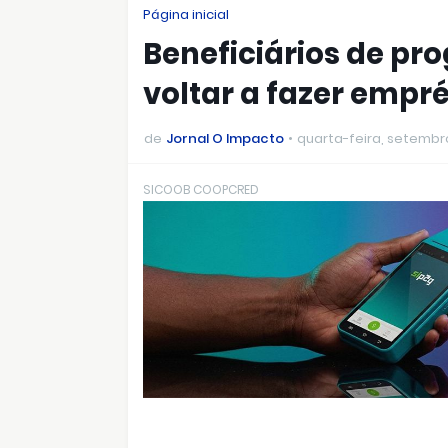
Página inicial
Beneficiários de pr
voltar a fazer emp
de
Jornal O Impacto
quarta-feira, setembro
SICOOB COOPCRED