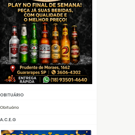
OBITUÁRIO
Obituário
A.C.E.G