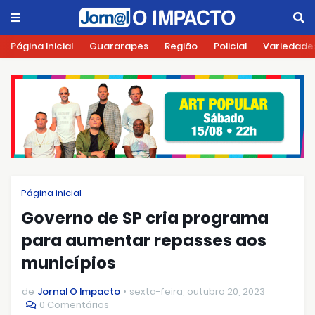
Página Inicial
Guararapes
Região
Policial
Variedade
Página inicial
Governo de SP cria programa
para aumentar repasses aos
municípios
de
Jornal O Impacto
sexta-feira, outubro 20, 2023
0 Comentários