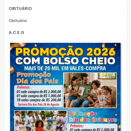
OBITUÁRIO
Obituário
A.C.E.G