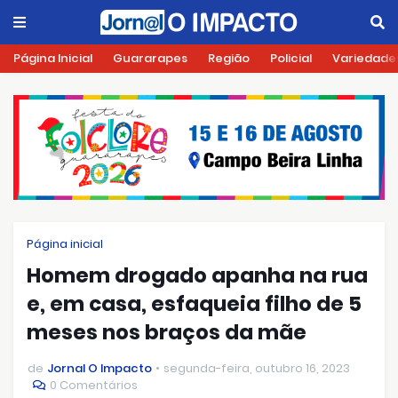
Página Inicial
Guararapes
Região
Policial
Variedade
Página inicial
Homem drogado apanha na rua
e, em casa, esfaqueia filho de 5
meses nos braços da mãe
de
Jornal O Impacto
segunda-feira, outubro 16, 2023
0 Comentários