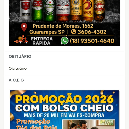
OBITUÁRIO
Obituário
A.C.E.G