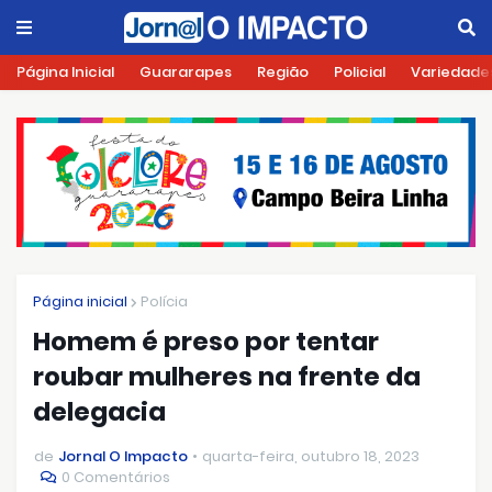
Página Inicial
Guararapes
Região
Policial
Variedade
Página inicial
Polícia
Homem é preso por tentar
roubar mulheres na frente da
delegacia
de
Jornal O Impacto
quarta-feira, outubro 18, 2023
0 Comentários