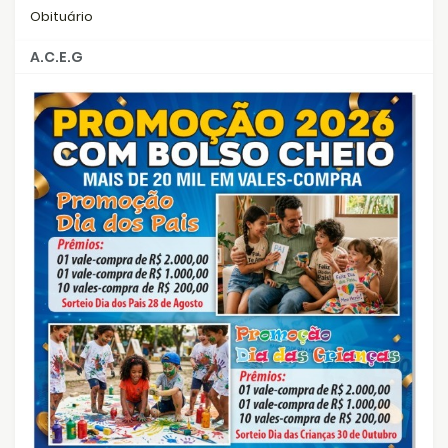
Obituário
A.C.E.G