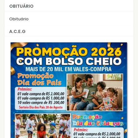
OBITUÁRIO
Obituário
A.C.E.G