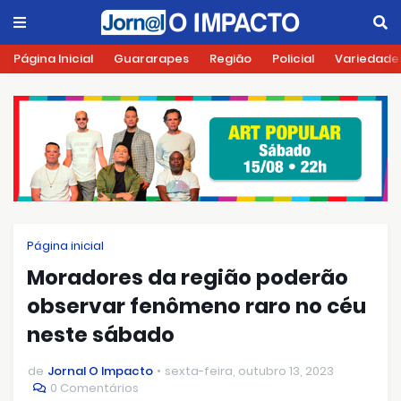
Página Inicial
Guararapes
Região
Policial
Variedade
Página inicial
Moradores da região poderão
observar fenômeno raro no céu
neste sábado
de
Jornal O Impacto
sexta-feira, outubro 13, 2023
0 Comentários