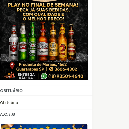
OBITUÁRIO
Obituário
A.C.E.G