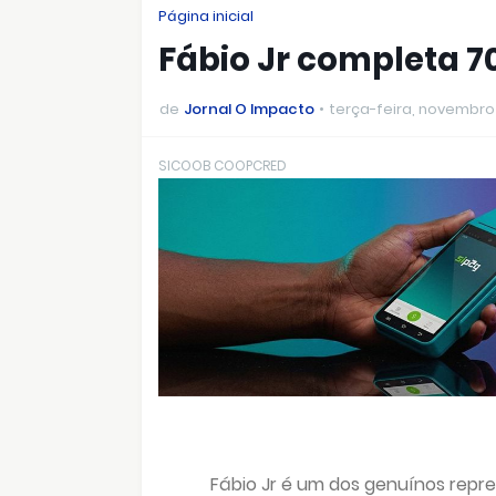
Página inicial
Fábio Jr completa 7
de
Jornal O Impacto
terça-feira, novembro 
SICOOB COOPCRED
Fábio Jr é um dos genuínos repres