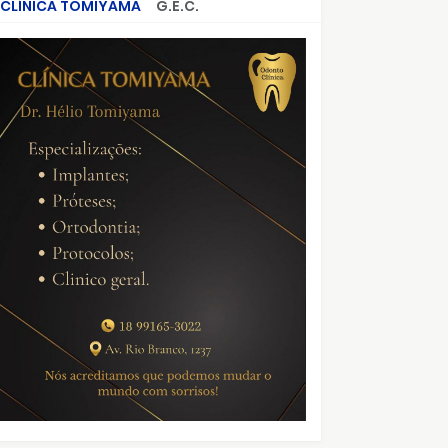
CLÍNICA TOMIYAMA
G.E.C.
CRIMES QUE ABALARAM O BRASIL