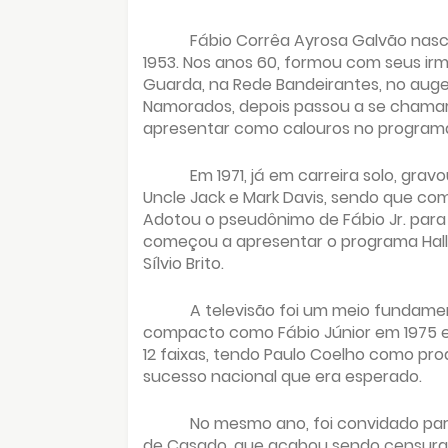
Fábio Corrêa Ayrosa Galvão nasc
1953. Nos anos 60, formou com seus ir
Guarda, na Rede Bandeirantes, no aug
Namorados, depois passou a se chamar 
apresentar como calouros no programa
Em 1971, já em carreira solo, g
Uncle Jack e Mark Davis, sendo que como 
Adotou o pseudônimo de Fábio Jr. para
começou a apresentar o programa Hallel
Sílvio Brito.
A televisão foi um meio fundamen
compacto como Fábio Júnior em 1975 e
12 faixas, tendo Paulo Coelho como pro
sucesso nacional que era esperado.
No mesmo ano, foi convidado para
de Casado, que acabou sendo censurad