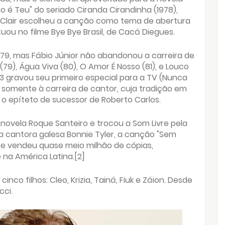
ho é Teu" do seriado Ciranda Cirandinha (1978),
 Clair escolheu a canção como tema de abertura
tuou no filme Bye Bye Brasil, de Cacá Diegues.
79, mas Fábio Júnior não abandonou a carreira de
79), Água Viva (80), O Amor É Nosso (81), e Louco
3 gravou seu primeiro especial para a TV (Nunca
 somente à carreira de cantor, cuja tradição em
o epíteto de sucessor de Roberto Carlos.
 novela Roque Santeiro e trocou a Som Livre pela
 a cantora galesa Bonnie Tyler, a canção "Sem
 e vendeu quase meio milhão de cópias,
na América Latina.[2]
nco filhos: Cleo, Krizia, Tainá, Fiuk e Záion. Desde
ci.