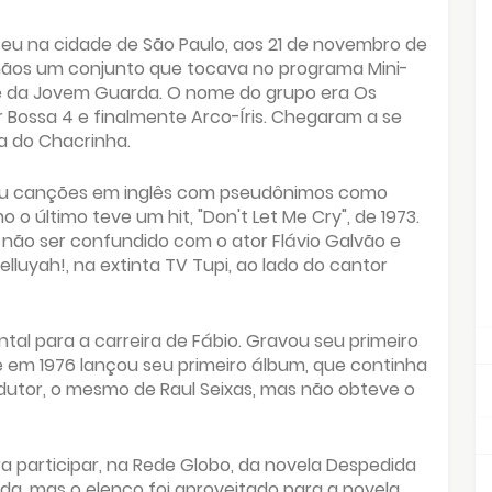
eu na cidade de São Paulo, aos 21 de novembro de
mãos um conjunto que tocava no programa Mini-
e da Jovem Guarda. O nome do grupo era Os
Bossa 4 e finalmente Arco-Íris. Chegaram a se
 do Chacrinha.
ravou canções em inglês com pseudônimos como
o último teve um hit, "Don't Let Me Cry", de 1973.
 não ser confundido com o ator Flávio Galvão e
luyah!, na extinta TV Tupi, ao lado do cantor
tal para a carreira de Fábio. Gravou seu primeiro
 em 1976 lançou seu primeiro álbum, que continha
dutor, o mesmo de Raul Seixas, mas não obteve o
 participar, na Rede Globo, da novela Despedida
a, mas o elenco foi aproveitado para a novela