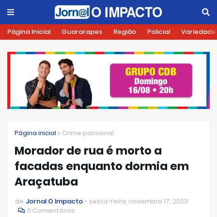
Página Inicial
Guararapes
Região
Policial
Variedade
Página inicial
Crime passional
Morador de rua é morto a
facadas enquanto dormia em
Araçatuba
de
Jornal O Impacto
sexta-feira, novembro 17, 2023
0 Comentários