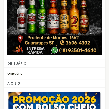
OBITUÁRIO
Obituário
A.C.E.G