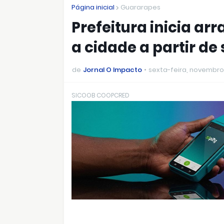
Página inicial
Guararapes
Prefeitura inicia ar
a cidade a partir de
de
Jornal O Impacto
sexta-feira, novembro
SICOOB COOPCRED