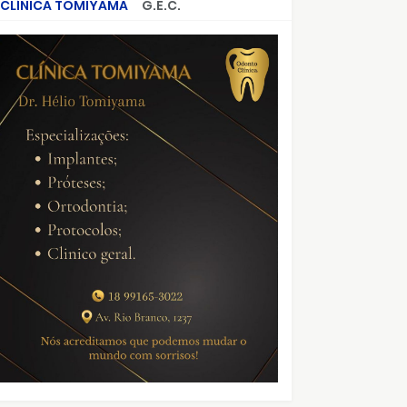
CLÍNICA TOMIYAMA
G.E.C.
CRIMES QUE ABALARAM O BRASIL