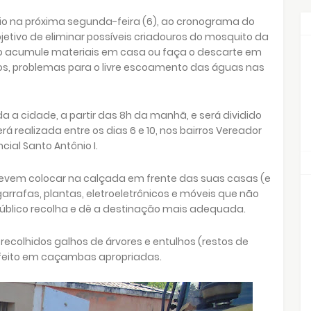
cio na próxima segunda-feira (6), ao cronograma do
jetivo de eliminar possíveis criadouros do mosquito da
o acumule materiais em casa ou faça o descarte em
ros, problemas para o livre escoamento das águas nas
a a cidade, a partir das 8h da manhã, e será dividido
rá realizada entre os dias 6 e 10, nos bairros Vereador
ncial Santo Antônio I.
devem colocar na calçada em frente das suas casas (e
garrafas, plantas, eletroeletrônicos e móveis que não
público recolha e dê a destinação mais adequada.
recolhidos galhos de árvores e entulhos (restos de
r feito em caçambas apropriadas.