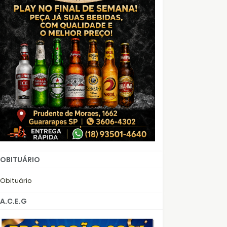
OBITUÁRIO
Obituário
A.C.E.G