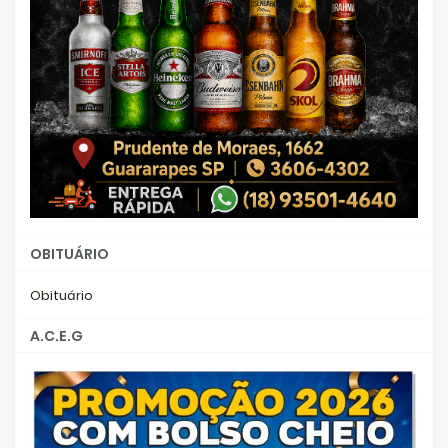
OBITUÁRIO
Obituário
A.C.E.G