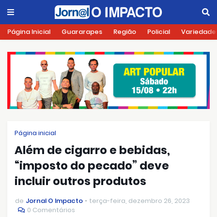
Página Inicial
Guararapes
Região
Policial
Variedade
Página inicial
Além de cigarro e bebidas,
“imposto do pecado” deve
incluir outros produtos
de
Jornal O Impacto
terça-feira, dezembro 26, 2023
0 Comentários