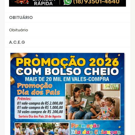
OBITUÁRIO
Obituário
A.C.E.G