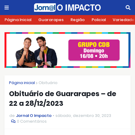
Página Inicial
Guararapes
Região
Policial
Variedade
Página inicial
Obituário
Obituário de Guararapes – de
22 a 28/12/2023
de
Jornal O Impacto
sábado, dezembro 30, 2023
0 Comentários