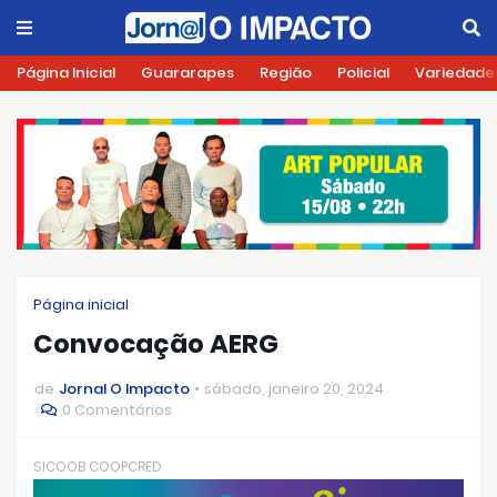
Página Inicial
Guararapes
Região
Policial
Variedade
Página inicial
Convocação AERG
de
Jornal O Impacto
sábado, janeiro 20, 2024
0 Comentários
SICOOB COOPCRED