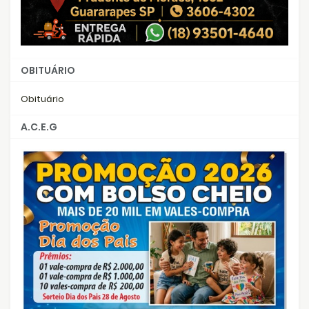
OBITUÁRIO
Obituário
A.C.E.G