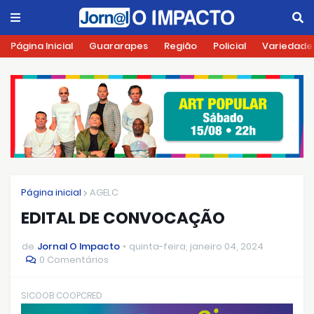
Página Inicial
Guararapes
Região
Policial
Variedade
Página inicial
AGELC
EDITAL DE CONVOCAÇÃO
de
Jornal O Impacto
quinta-feira, janeiro 04, 2024
0 Comentários
SICOOB COOPCRED