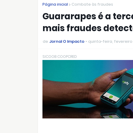
Página inicial
Combate às fraudes
Guararapes é a terc
mais fraudes detect
de
Jornal O Impacto
quinta-feira, fevereiro
SICOOB COOPCRED