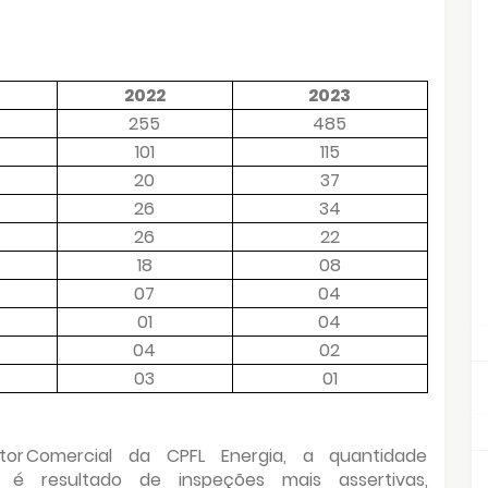
2022
2023
255
485
101
115
20
37
26
34
26
22
18
08
07
04
01
04
04
02
03
01
retor Comercial da CPFL Energia, a quantidade
 é resultado de inspeções mais assertivas,