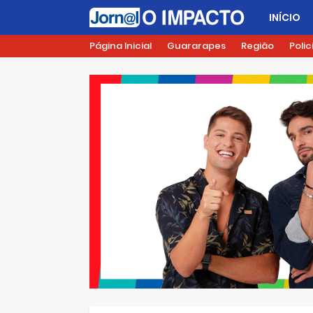
INÍCIO
Página Inicial
Guararapes
Região
Polic