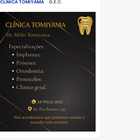
CLÍNICA TOMIYAMA
G.E.C.
CRIMES QUE ABALARAM O BRASIL