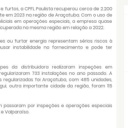
 furtos, a CPFL Paulista recuperou cerca de 2.200
te em 2023 na região de Araçatuba. Com o uso de
oliciais em operações especiais, a empresa quase
ecuperada na mesma região em relação a 2022.
ões ou furtar energia representam sérios riscos à
sar instabilidade no fornecimento e pode ter
pes da distribuidora realizaram inspeções em
 regularizaram 733 instalações no ano passado. A
s regularizadas foi Araçatuba, com 485 unidades,
gui, outra importante cidade da região, foram 115
m passaram por inspeções e operações especiais
 e Valparaíso.