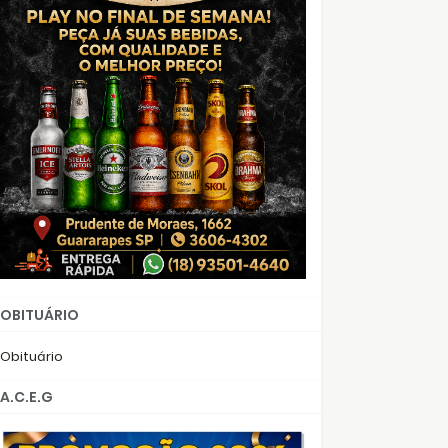
OBITUÁRIO
Obituário
A.C.E.G