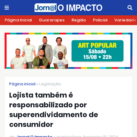
Página Inicial
Guararapes
Região
Policial
Variedade
Página inicial
Legislação
Lojista também é
responsabilizado por
superendividamento de
consumidor
de
Jornal O Impacto
quinta-feira, fevereiro 01, 2024