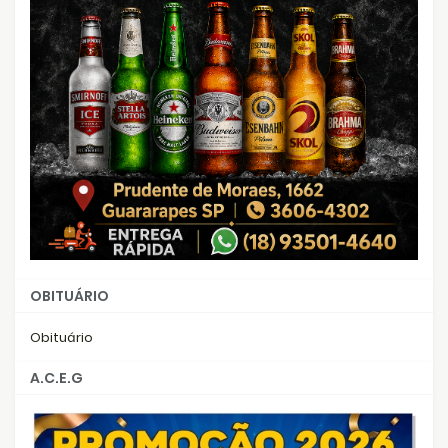
OBITUÁRIO
Obituário
A.C.E.G