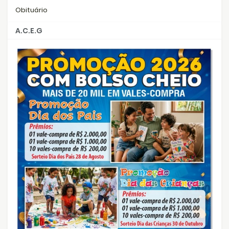
Obituário
A.C.E.G