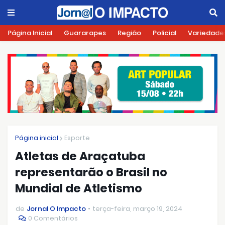
Página Inicial
Guararapes
Região
Policial
Variedade
Página inicial
Esporte
Atletas de Araçatuba
representarão o Brasil no
Mundial de Atletismo
de
Jornal O Impacto
terça-feira, março 19, 2024
0 Comentários