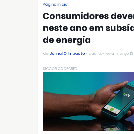
Página inicial
Consumidores devem
neste ano em subsí
de energia
de
Jornal O Impacto
quarta-feira, março 13
SICOOB COOPCRED