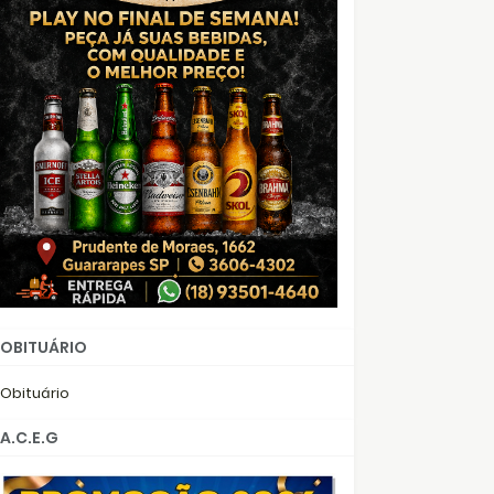
OBITUÁRIO
Obituário
A.C.E.G