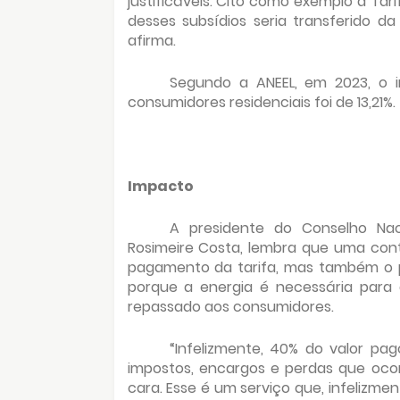
justificáveis. Cito como exemplo a T
desses subsídios seria transferido d
afirma.
Segundo a ANEEL, em 2023, o i
consumidores residenciais foi de 13,21%.
Impacto
A presidente do Conselho Nac
Rosimeire Costa, lembra que uma con
pagamento da tarifa, mas também o p
porque a energia é necessária para 
repassado aos consumidores.
“Infelizmente, 40% do valor pa
impostos, encargos e perdas que ocor
cara. Esse é um serviço que, infelizm