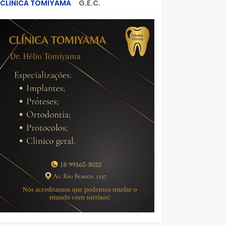
CLÍNICA TOMIYAMA
G.E.C.
CRIMES QUE ABALARAM O BRASIL