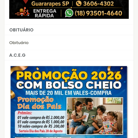
OBITUÁRIO
Obituário
A.C.E.G