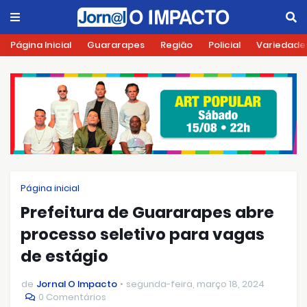
Página Inicial
Guararapes
Região
Policial
Variedade
Página inicial
Prefeitura de Guararapes abre
processo seletivo para vagas
de estágio
de
Jornal O Impacto
segunda-feira, março 18, 2024
0 Comentários