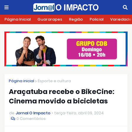
Página Inicial
Guararapes
Região
Policial
Variedade
Página inicial
Esporte e cultura
Araçatuba recebe o BikeCine:
Cinema movido a bicicletas
de
Jornal O Impacto
terça-feira, abril 09, 2024
0 Comentários