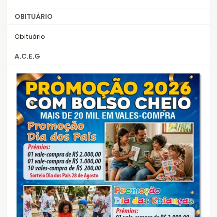
OBITUÁRIO
Obituário
A.C.E.G