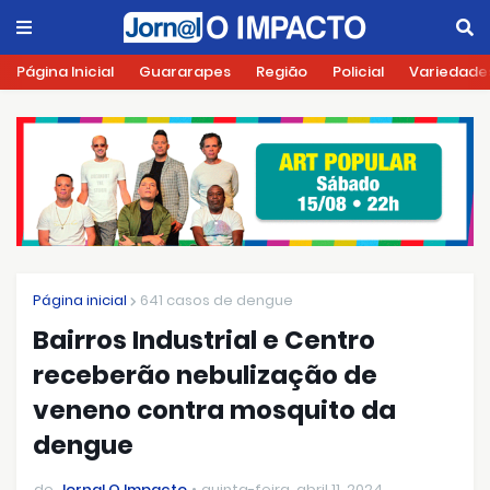
Página Inicial
Guararapes
Região
Policial
Variedade
Página inicial
641 casos de dengue
Bairros Industrial e Centro
receberão nebulização de
veneno contra mosquito da
dengue
de
Jornal O Impacto
quinta-feira, abril 11, 2024