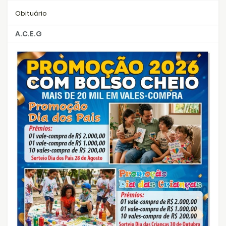
Obituário
A.C.E.G