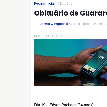
Página inicial
Obituário
Obituário de Guarar
de
Jornal O Impacto
sexta-feira, abril 26, 2
SICOOB COOPCRED
Dia 19 – E
dson
Pacheco (84 anos)