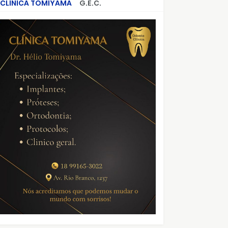
CLÍNICA TOMIYAMA
G.E.C.
CRIMES QUE ABALARAM O BRASIL