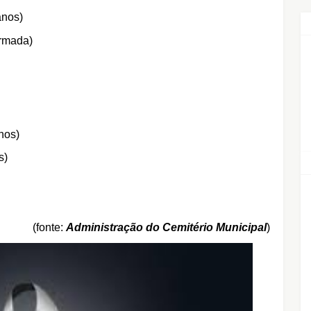
anos)
ormada)
nos)
s)
(fonte:
Administração do Cemitério Municipal
)