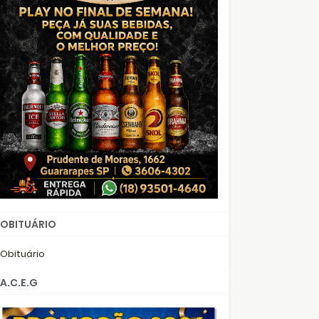
OBITUÁRIO
Obituário
A.C.E.G