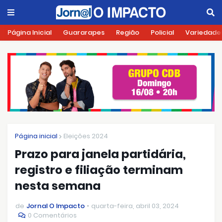
Página Inicial
Guararapes
Região
Policial
Variedade
Página inicial
Eleições 2024
Prazo para janela partidária,
registro e filiação terminam
nesta semana
de
Jornal O Impacto
quarta-feira, abril 03, 2024
0 Comentários