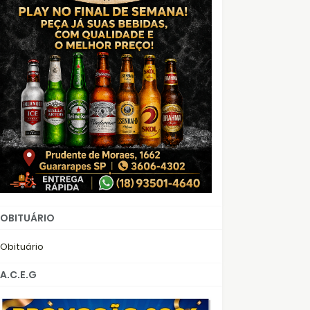
OBITUÁRIO
Obituário
A.C.E.G