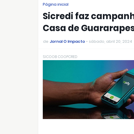
Página inicial
Sicredi faz campanh
Casa de Guararape
de
Jornal O Impacto
sábado, abril 20, 2024
SICOOB COOPCRED