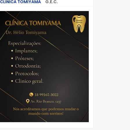
CLÍNICA TOMIYAMA
G.E.C.
CRIMES QUE ABALARAM O BRASIL