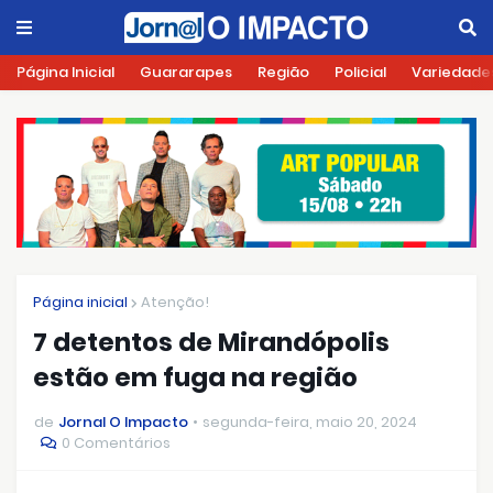
Página Inicial
Guararapes
Região
Policial
Variedade
Página inicial
Atenção!
7 detentos de Mirandópolis
estão em fuga na região
de
Jornal O Impacto
segunda-feira, maio 20, 2024
0 Comentários