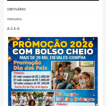
OBITUÁRIO
Obituário
A.C.E.G